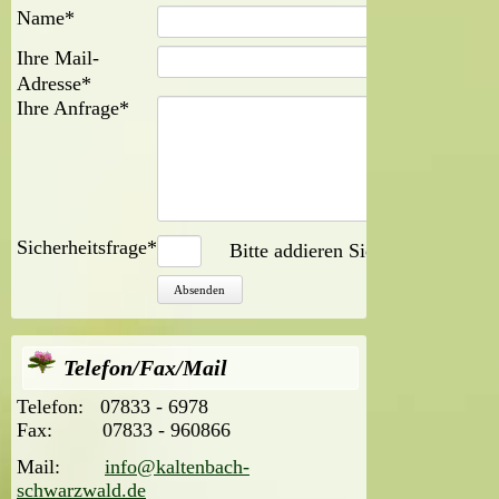
Pflichtfeld
Name
*
Pflichtfeld
Ihre Mail-
Adresse
*
Pflichtfeld
Ihre Anfrage
*
Pflichtfeld
Sicherheitsfrage
*
Bitte addieren Sie 7 und 2.
Telefon/Fax/Mail
Telefon:
07833 - 6978
Fax:
07833 - 960866
Mail:
info@kaltenbach-
schwarzwald.de