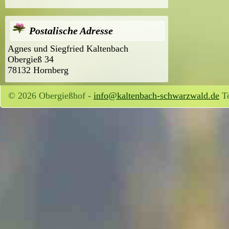
Postalische Adresse
Agnes und Siegfried Kaltenbach
Obergieß 34
78132 Hornberg
© 2026 Obergießhof -
info@kaltenbach-schwarzwald.de
Te